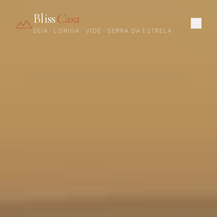
Bliss Casa — Alojamento Local na Serra da Estrela: Seia, Loriga, Vide
Bliss
Casa
SEIA · LORIGA · VIDE · SERRA DA ESTRELA